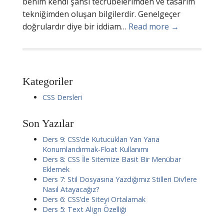
benim kendi şahsi tecrübelerimden ve tasarım
tekniğimden oluşan bilgilerdir. Genelgeçer
doğrulardır diye bir iddiam…
Read more →
Kategoriler
CSS Dersleri
Son Yazılar
Ders 9: CSS’de Kutucukları Yan Yana
Konumlandırmak-Float Kullanımı
Ders 8: CSS İle Sitemize Basit Bir Menübar
Eklemek
Ders 7: Stil Dosyasına Yazdığımız Stilleri Div’lere
Nasıl Atayacağız?
Ders 6: CSS’de Siteyi Ortalamak
Ders 5: Text Align Özelliği