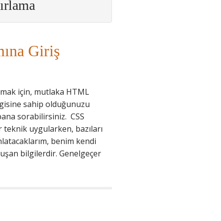
zırlama
ına Giriş
lmak için, mutlaka HTML
lgisine sahip olduğunuzu
bana sorabilirsiniz. CSS
ir teknik uygularken, bazıları
 anlatacaklarım, benim kendi
şan bilgilerdir. Genelgeçer