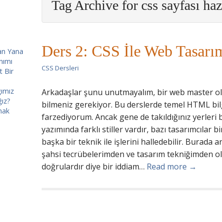
Tag Archive for css sayfası ha
Ders 2: CSS İle Web Tasarım
Yan Yana
nımı
CSS Dersleri
t Bir
ğımız
Arkadaşlar şunu unutmayalım, bir web master o
ğız?
bilmeniz gerekiyor. Bu derslerde temel HTML bi
mak
farzediyorum. Ancak gene de takıldığınız yerleri 
yazımında farklı stiller vardır, bazı tasarımcılar b
başka bir teknik ile işlerini halledebilir. Burada
şahsi tecrübelerimden ve tasarım tekniğimden olu
doğrulardır diye bir iddiam…
Read more →